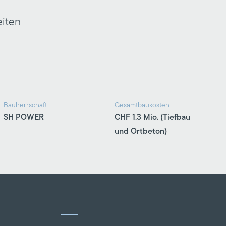
eiten
Bauherrschaft
Gesamtbaukosten
SH POWER
CHF 1.3 Mio. (Tiefbau
und Ortbeton)