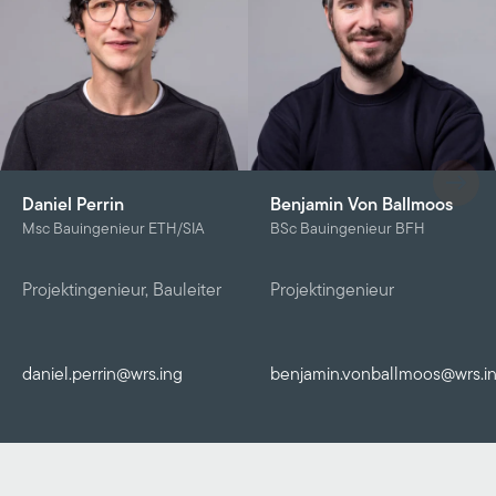
Daniel Perrin
Benjamin Von Ballmoos
Msc Bauingenieur ETH/SIA
BSc Bauingenieur BFH
Projektingenieur, Bauleiter
Projektingenieur
daniel.perrin@wrs.ing
benjamin.vonballmoos@wrs.i