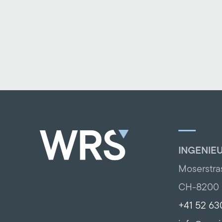
INGENIE
Moserstra
CH-8200 
+41 52 63