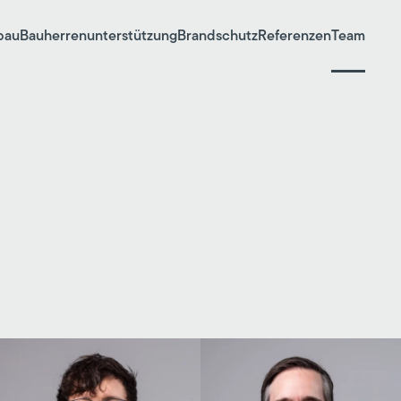
bau
Bauherrenunterstützung
Brandschutz
Referenzen
Team